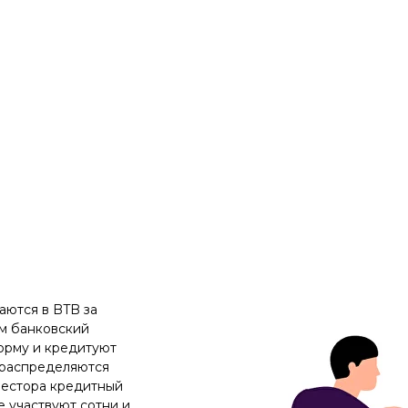
ются в BTB за
ем банковский
форму и кредитуют
 распределяются
вестора кредитный
е участвуют сотни и