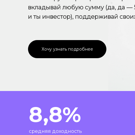
вкладывай любую сумму (да, да —
и ты инвестор), поддерживай свои
Хочу узнать подробнее
8,8%
средняя доходность