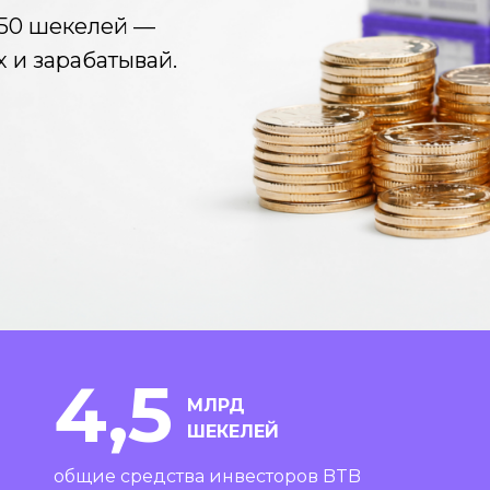
 50 шекелей —
х и зарабатывай.
4,5
МЛРД
ШЕКЕЛЕЙ
общие средства инвесторов BTB