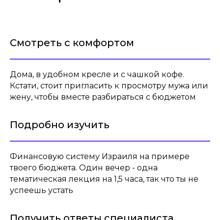
Найдешь «дыры», в которые утекают
деньги из твоего семейного бюджета
Смотреть с комфортом
и, при желании, сможешь их устранить
Дома, в удобном кресле и с чашкой кофе.
Кстати, стоит пригласить к просмотру мужа или
жену, чтобы вместе разбираться с бюджетом
Выяснишь, как увеличить будущую
Подробно изучить
пенсию на 100 000 шекелей одним
телефонным звонком
Финансовую систему Израиля на примере
твоего бюджета. Один вечер - одна
тематическая лекция на 1,5 часа, так что ты не
успеешь устать
Узнаешь, как свести стоимость
банковского обслуживания к нулю
Получить ответы специалиста