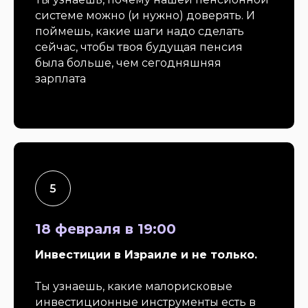
системе можно (и нужно) доверять. И
поймешь, какие шаги надо сделать
сейчас, чтобы твоя будущая пенсия
была больше, чем сегодняшняя
зарплата
Школа Игоря Лупинского "Где мои деньги?"
Первая регулярная школа финансовой
ответственности в Израиле на русском языке
Главная
О нас
18 февраля в 19:00
Инвест-проекты
Контакты
Инвестиции в Израиле и не только.
Книги
Заказать
консультацию
Ты узнаешь, какие малорисковые
Подкасты
инвестиционные инструменты есть в