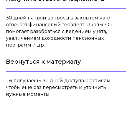
и экономить при помощи кредиток
30 дней на твои вопросы в закрытом чате
отвечает финансовый терапевт Школы. Он
помогает разобраться с ведением учета,
Сможешь оптимизировать свои
увеличением доходности пенсионных
страховые пакеты, чтобы чувствовать
программ и др.
себя защищенным от финансовых
рисков
Вернуться к материалу
Ты получаешь 30 дней доступа к записям,
чтобы еще раз пересмотреть и уточнить
Получишь полную информацию, как
нужные моменты.
выбрать подходящий инструмент
инвестирования, даже если у тебя есть
всего 200 шекелей для инвестиций