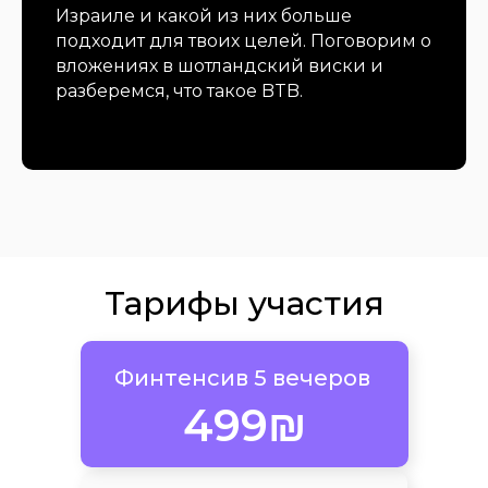
Израиле и какой из них больше
подходит для твоих целей. Поговорим о
Ariel Sharon 4 Givatayim HaShahar Tower
(אריאל שרון 4 (מגדל השחר) גבעתיים)
вложениях в шотландский виски и
разберемся, что такое BTB.
Связаться с нами
Тарифы участия
Финтенсив 5 вечеров ​
499₪