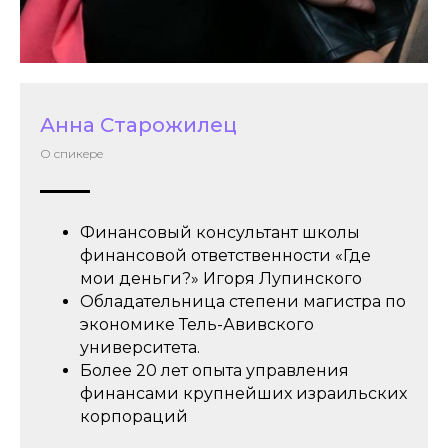
Анна Старожилец
О спикере
Финансовый консультант школы
финансовой ответственности «Где
Школа Игоря Лупинского "Где мои деньги?"
мои деньги?» Игоря Лупинского
Первая регулярная школа финансовой
ответственности в Израиле на русском языке
Обладательница степени магистра по
экономике Тель-Авивского
Главная
О нас
университета.
Более 20 лет опыта управления
Инвест-проекты
Контакты
финансами крупнейших израильских
корпораций
Книги
Заказать
консультацию