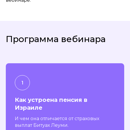
вебинаре.
Программа вебинара
Как устроена пенсия в
Израиле
И чем она отличается от страховых
выплат Битуах Леуми.