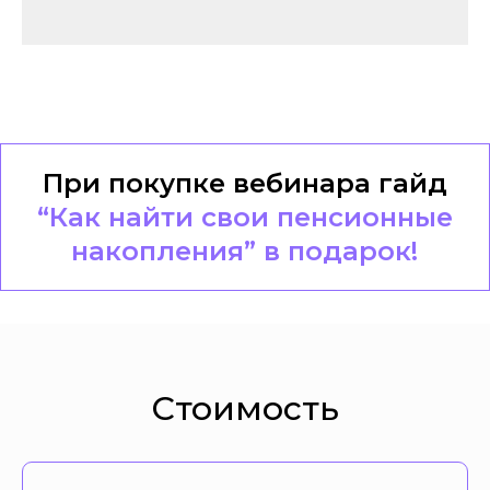
Подкасты
Ariel Sharon 4 Givatayim HaShahar Tower
(אריאל שרון 4 (מגדל השחר) גבעתיים)
Связаться с нами
При покупке вебинара гайд
“Как найти свои пенсионные
накопления” в подарок!
Стоимость