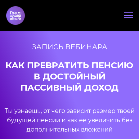
ЗАПИСЬ ВЕБИНАРА
КАК ПРЕВРАТИТЬ ПЕНСИЮ
В ДОСТОЙНЫЙ
ПАССИВНЫЙ ДОХОД
Ты узнаешь, от чего зависит размер твоей
будущей пенсии и как ее увеличить без
дополнительных вложений