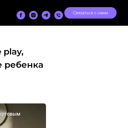
Связаться с нами
play,
е ребенка