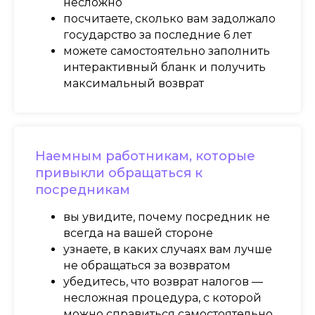
несложно
посчитаете, сколько вам задолжало
Главная
О нас
государство за последние 6 лет
можете самостоятельно заполнить
Инвест-проекты
Контакты
интерактивный бланк и получить
Книги
Заказать
максимальный возврат
консультацию
Подкасты
Ariel Sharon 4 Givatayim HaShahar Tower
Наемным работникам, которые
(אריאל שרון 4 (מגדל השחר) גבעתיים)
привыкли обращаться к
посредникам
Связаться с нами
вы увидите, почему посредник не
всегда на вашей стороне
узнаете, в каких случаях вам лучше
не обращаться за возвратом
убедитесь, что возврат налогов —
несложная процедура, с которой
можно справиться самостоятельно